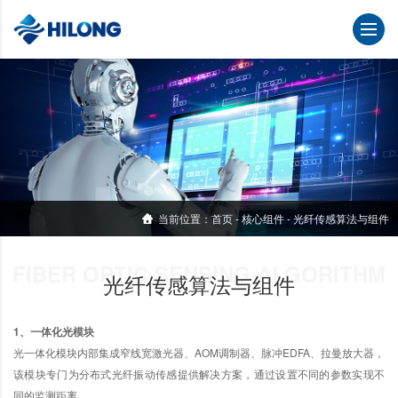
当前位置：
首页
-
核心组件
-
光纤传感算法与组件
FIBER OPTIC SENSING ALGORITHM
光纤传感算法与组件
1、一体
化光模块
光一体化模块内部集成窄线宽激光器、AOM调制器、脉冲EDFA、拉曼放大器，
该模块专门为分布式光纤振动传感提供解决方案，通过设置不同的参数实现不
同的监测距离。